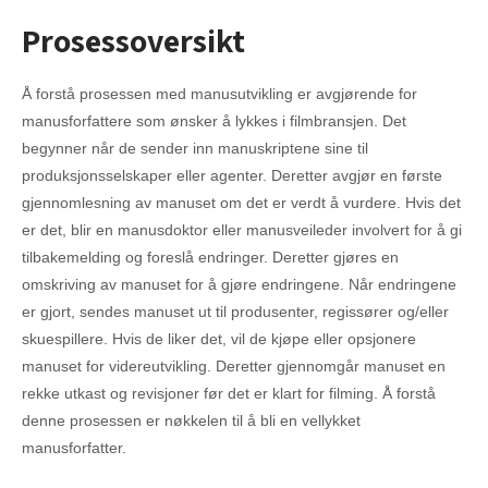
Prosessoversikt
Å forstå prosessen med manusutvikling er avgjørende for
manusforfattere som ønsker å lykkes i filmbransjen. Det
begynner når de sender inn manuskriptene sine til
produksjonsselskaper eller agenter. Deretter avgjør en første
gjennomlesning av manuset om det er verdt å vurdere. Hvis det
er det, blir en manusdoktor eller manusveileder involvert for å gi
tilbakemelding og foreslå endringer. Deretter gjøres en
omskriving av manuset for å gjøre endringene. Når endringene
er gjort, sendes manuset ut til produsenter, regissører og/eller
skuespillere. Hvis de liker det, vil de kjøpe eller opsjonere
manuset for videreutvikling. Deretter gjennomgår manuset en
rekke utkast og revisjoner før det er klart for filming. Å forstå
denne prosessen er nøkkelen til å bli en vellykket
manusforfatter.